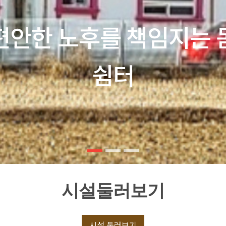
시설둘러보기
시설 둘러보기