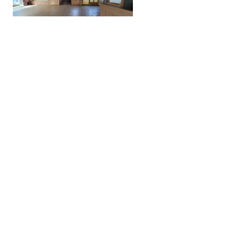
요양원 소개
입소안내
프로그램안내
시설둘러보기
인사말
입소절차 및 비용
장성너싱홈 소식
프로그램안내
나눔봉사
찾아오시는길
서비스 안내
공지사항
후원안내
일과표
질문과답변
자원봉사안내
POLICY
식단표
로그인
프로그램 앨범
INFORMATION
상호명 : 옐로우시티 장성너싱홈 요양원
대표자명 : 박미선
주소 : 전라남도 장성군 남면 분향1길 31-18
입소문의 : 010-4060-6990
LICENCE
고유번호 : 308-80-65175