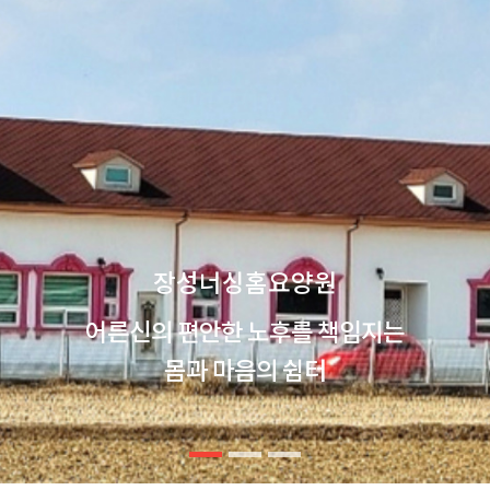
장성너싱홈요양원
어른신의 편안한 노후를 책임지는
몸과 마음의 쉼터